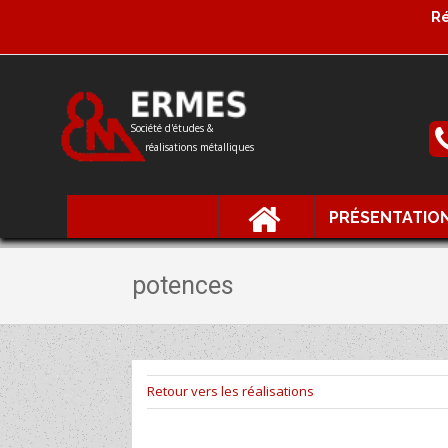
Ré
Société d'études &
réalisations métalliques
PRÉSENTATIO
potences
Retour vers les réalisations