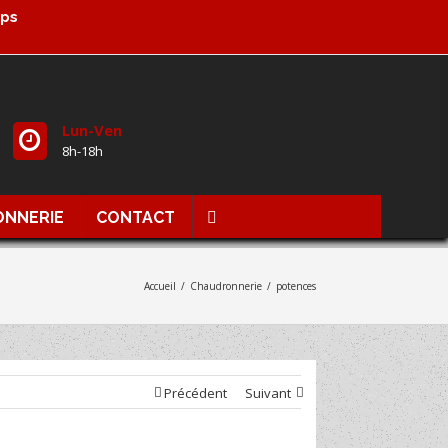
mps
Lun-Ven
8h-18h
ONNERIE
CONTACT
Accueil
/
Chaudronnerie
/
potences
Précédent
Suivant