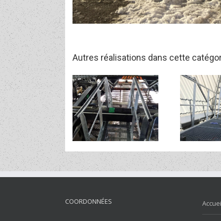
Autres réalisations dans cette catégo
passerelle et échelle
Passerelle et escalier
d’accès
COORDONNÉES
Accuei