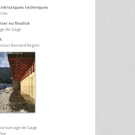
ctéristiques techniques
:
2.5m
ier ou finalité
:
age de Gage
t
:
enon Bernard Region
nce barrage de Gage
.5m