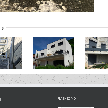
rie
Garde-corps pour
Garde-corps pour
Escal
particulier
particulier
FLASHEZ MOI
l