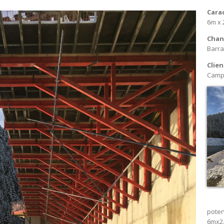
Cara
6m x 
Chant
Barr
Clien
Camp
pote
6mx2