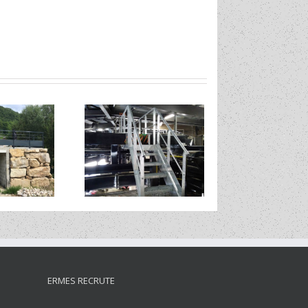
ier et garde-corps
ERMES RECRUTE