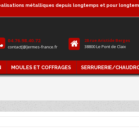
alisations métalliques depuis longtemps et pour longte
04.76.98.40.72
28 rue Aristide Berges
38800 Le Pont de Claix
contact[@]ermes-france.fr
N
MOULES ET COFFRAGES
SERRURERIE/CHAUDR